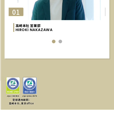
01
0
高崎本社 営業部
HIROKI NAKAZAWA
JQA-IM0564
JQA-QMA15979
登録適用範囲：
高崎本社、東京office